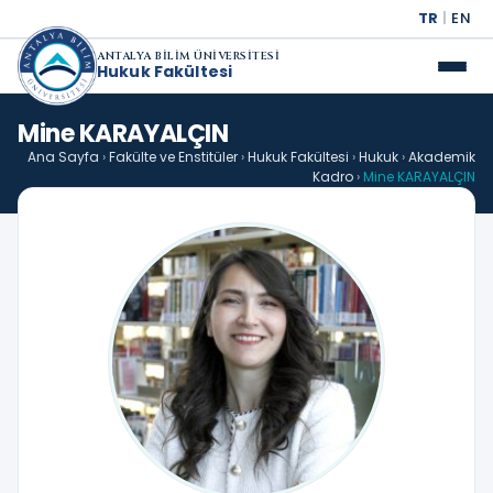
TR
|
EN
ANTALYA BİLİM ÜNİVERSİTESİ
Hukuk Fakültesi
Mine KARAYALÇIN
Ana Sayfa
›
Fakülte ve Enstitüler
›
Hukuk Fakültesi
›
Hukuk
›
Akademik
Kadro
›
Mine KARAYALÇIN