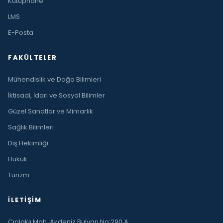
Kütüphane
LMS
E-Posta
FAKÜLTELER
Mühendislik ve Doğa Bilimleri
İktisadi, İdari ve Sosyal Bilimler
Güzel Sanatlar ve Mimarlık
Sağlık Bilimleri
Diş Hekimliği
Hukuk
Turizm
İLETIŞIM
Çıplaklı Mah. Akdeniz Bulvarı No:290 A