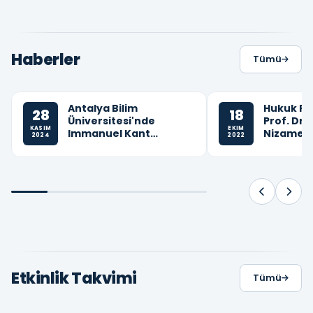
Haberler
Tümü
Antalya Bilim
Hukuk Fa
28
18
Üniversitesi'nde
Prof. Dr.
KASIM
EKIM
Immanuel Kant
Nizamett
2024
2022
Konferansı
Dr. Öğr. 
ÖZDEMİR 
kitabının
yapılmışt
Etkinlik Takvimi
Tümü