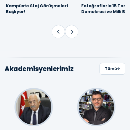
Kampüste Staj Görüşmeleri
Fotoğraflarla 15 Tem
16
10
ŞUBAT 2026
TEMMUZ 2025
Başlıyor!
Demokrasi ve Milli Bir
09:30
14:50
Akademisyenlerimiz
Tümü