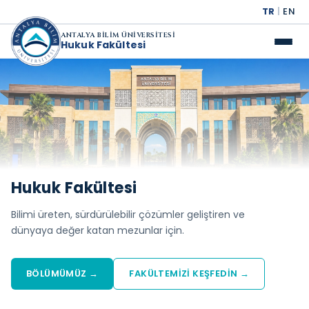
TR
|
EN
ANTALYA BİLİM ÜNİVERSİTESİ
Hukuk Fakültesi
Hukuk Fakültesi
Bilimi üreten, sürdürülebilir çözümler geliştiren ve
dünyaya değer katan mezunlar için.
BÖLÜMÜMÜZ →
FAKÜLTEMİZİ KEŞFEDİN →