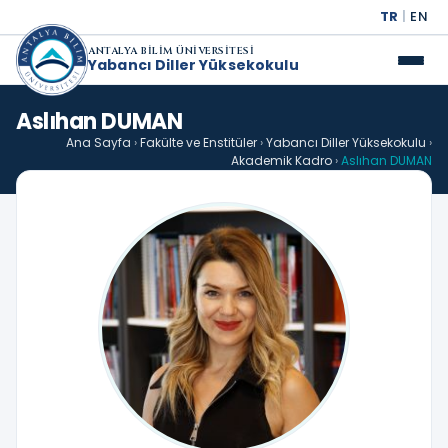
TR
|
EN
ANTALYA BİLİM ÜNİVERSİTESİ
Yabancı Diller Yüksekokulu
Aslıhan DUMAN
Ana Sayfa
›
Fakülte ve Enstitüler
›
Yabancı Diller Yüksekokulu
›
Akademik Kadro
›
Aslıhan DUMAN