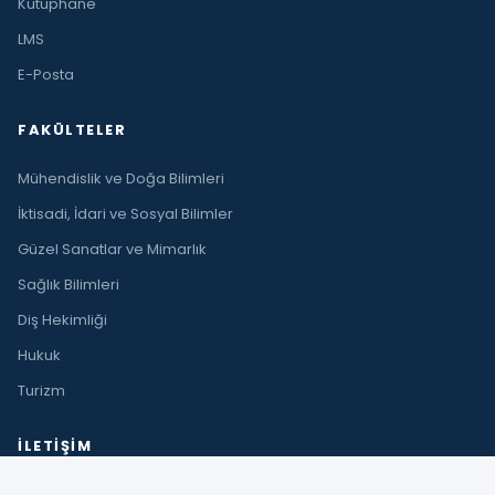
Kütüphane
LMS
E-Posta
FAKÜLTELER
Mühendislik ve Doğa Bilimleri
İktisadi, İdari ve Sosyal Bilimler
Güzel Sanatlar ve Mimarlık
Sağlık Bilimleri
Diş Hekimliği
Hukuk
Turizm
İLETIŞIM
Çıplaklı Mah. Akdeniz Bulvarı No:290 A