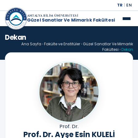
TR
|
EN
ANTALYA BİLİM ÜNİVERSİTESİ
Güzel Sanatlar Ve Mimarlık Fakültesi
Dekan
Ana Sayfa
›
Fakülte ve Enstitüler
›
Güzel Sanatlar Ve Mimarlık
Fakültesi
›
Dekan
Prof. Dr.
Prof. Dr. Ayşe Esin KULELİ