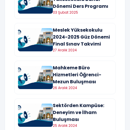
Dönemi Ders Programı
03 Şubat 2025
Meslek Yüksekokulu
2024-2025 Güz Dönemi
Final Sınav Takvimi
27 Aralık 2024
Mahkeme Büro
Hizmetleri Öğrenci-
Mezun Buluşması
26 Aralık 2024
Sektörden Kampüse:
Deneyim ve İlham
Buluşması
25 Aralık 2024