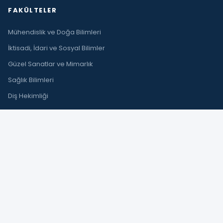
FAKÜLTELER
Mühendislik ve Doğa Bilimleri
İktisadi, İdari ve Sosyal Bilimler
Güzel Sanatlar ve Mimarlık
Sağlık Bilimleri
Diş Hekimliği
Hukuk
Turizm
İLETIŞIM
Çıplaklı Mah. Akdeniz Bulvarı No:290 A
Döşemealtı / Antalya
+90 242 245 00 00
info@antalya.edu.tr