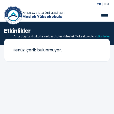
TR
|
EN
ANTALYA BİLİM ÜNİVERSİTESİ
Meslek Yüksekokulu
Etkinlikler
Ana Sayfa
›
Fakülte ve Enstitüler
›
Meslek Yüksekokulu
›
Etkinlikler
Henüz içerik bulunmuyor.