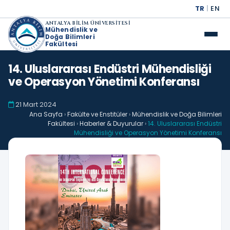
TR
|
EN
ANTALYA BİLİM ÜNİVERSİTESİ
Mühendislik ve
Doğa Bilimleri
Fakültesi
14. Uluslararası Endüstri Mühendisliği
ve Operasyon Yönetimi Konferansı
21 Mart 2024
Ana Sayfa
›
Fakülte ve Enstitüler
›
Mühendislik ve Doğa Bilimleri
Fakültesi
›
Haberler & Duyurular
›
14. Uluslararası Endüstri
Mühendisliği ve Operasyon Yönetimi Konferansı