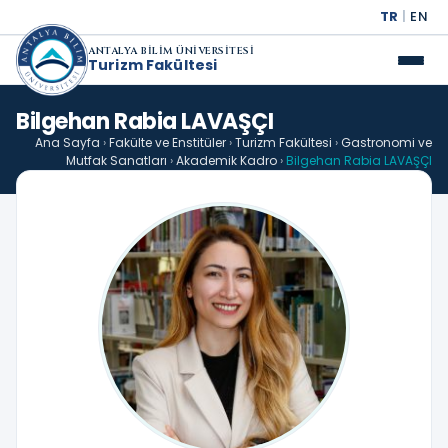
TR
|
EN
ANTALYA BİLİM ÜNİVERSİTESİ
Turizm Fakültesi
Bilgehan Rabia LAVAŞÇI
Ana Sayfa
›
Fakülte ve Enstitüler
›
Turizm Fakültesi
›
Gastronomi ve
Mutfak Sanatları
›
Akademik Kadro
›
Bilgehan Rabia LAVAŞÇI