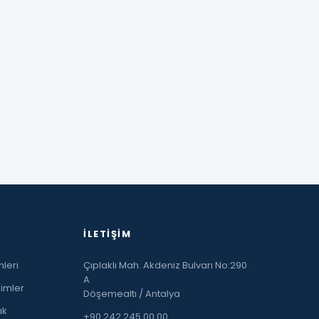
İLETIŞIM
leri
Çıplaklı Mah. Akdeniz Bulvarı No:290
A
limler
Döşemealtı / Antalya
ık
+90 242 245 00 00