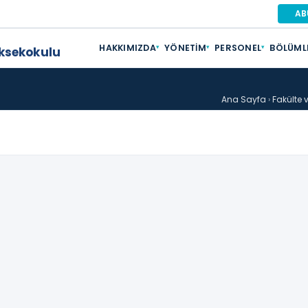
AB
HAKKIMIZDA
YÖNETIM
PERSONEL
BÖLÜML
▾
▾
▾
üksekokulu
Ana Sayfa
›
Fakülte v