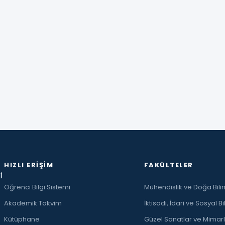
HIZLI ERIŞIM
FAKÜLTELER
İ
Öğrenci Bilgi Sistemi
Mühendislik ve Doğa Bilim
Akademik Takvim
İktisadi, İdari ve Sosyal Bi
Kütüphane
Güzel Sanatlar ve Mimarl