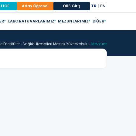
TR
|
EN
U ICE
Aday Öğrenci
OBS Giriş
ER
LABORATUVARLARIMIZ
MEZUNLARIMIZ
DIĞER
▾
▾
▾
▾
e Enstitüler
›
Sağlık Hizmetleri Meslek Yüksekokulu
›
Mevzuat