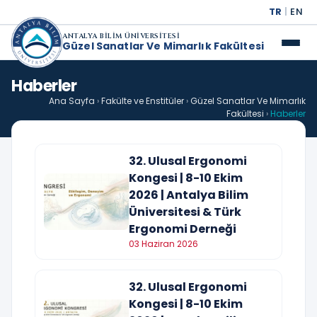
TR
|
EN
ANTALYA BİLİM ÜNİVERSİTESİ
Güzel Sanatlar Ve Mimarlık Fakültesi
Haberler
Ana Sayfa
›
Fakülte ve Enstitüler
›
Güzel Sanatlar Ve Mimarlık
Fakültesi
›
Haberler
32. Ulusal Ergonomi
Kongesi | 8-10 Ekim
2026 | Antalya Bilim
Üniversitesi & Türk
Ergonomi Derneği
03 Haziran 2026
32. Ulusal Ergonomi
Kongesi | 8-10 Ekim