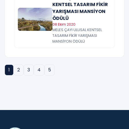
KENTSEL TASARIM FİKİR
YARIŞMASI MANSİYON
ÖDÜLÜ
08 Ekim 2020
MELES ÇAYI ULUSAL KENTSEL
TASARIM FİKİR YARIŞMASI
MANSİYON ÖDÜLÜ
1
2
3
4
5