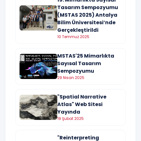
Tasarım Sempozyumu
(MSTAS 2025) Antalya
Bilim Üniversitesi’nde
Gerçekleştirildi
10 Temmuz 2025
MSTAS'25 Mimarlıkta
Sayısal Tasarım
Sempozyumu
29 Nisan 2025
"Spatial Narrative
Atlas" Web Sitesi
Yayında
19 Şubat 2025
"Reinterpreting