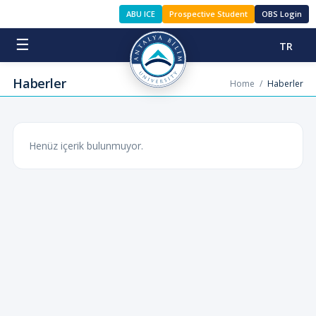
ABU ICE
Prospective Student
OBS Login
☰
TR
Haberler
Home
/
Haberler
Henüz içerik bulunmuyor.