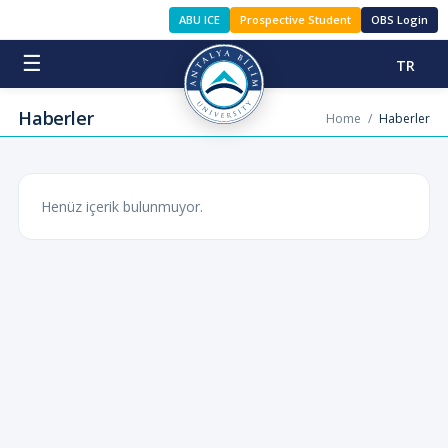
ABU ICE
Prospective Student
OBS Login
☰
TR
Haberler
Home
/
Haberler
Henüz içerik bulunmuyor.