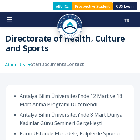
ABU ICE
Prospective Student
OBS Login
☰
TR
Directorate of Health, Culture
and Sports
Staff
Documents
Contact
About Us
Antalya Bilim Üniversitesi'nde 12 Mart ve 18
Mart Anma Programı Düzenlendi
Antalya Bilim Üniversitesi'nde 8 Mart Dünya
Kadınlar Günü Semineri Gerçekleşti
Karın Üstünde Mücadele, Kalplerde Sporcu