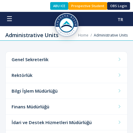
ABU ICE
Prospective Student
OBS Login
☰
TR
Administrative Units
Home
/
Administrative Units
Genel Sekreterlik
Rektörlük
Bilgi İşlem Müdürlüğü
Finans Müdürlüğü
İdari ve Destek Hizmetleri Müdürlüğü