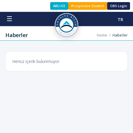
ABU ICE
Prospective Student
OBS Login
☰
TR
Haberler
Home
/
Haberler
Henüz içerik bulunmuyor.