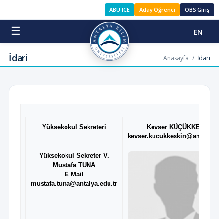
ABU ICE
Aday Öğrenci
OBS Giriş
☰
EN
İdari
Anasayfa
/
İdari
Yüksekokul Sekreteri
Kevser KÜÇÜKKESKİN
kevser.kucukkeskin@antalya.e
Yüksekokul Sekreter V.
Mustafa TUNA
E-Mail
mustafa.tuna@antalya.edu.tr