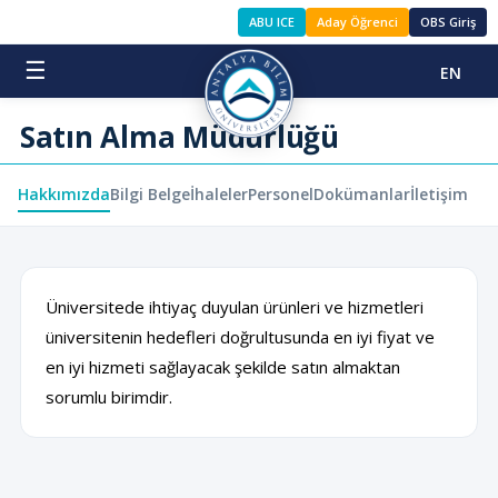
ABU ICE
Aday Öğrenci
OBS Giriş
☰
EN
Satın Alma Müdürlüğü
Hakkımızda
Bilgi Belge
İhaleler
Personel
Dokümanlar
İletişim
Üniversitede ihtiyaç duyulan ürünleri ve hizmetleri
üniversitenin hedefleri doğrultusunda en iyi fiyat ve
en iyi hizmeti sağlayacak şekilde satın almaktan
sorumlu birimdir.