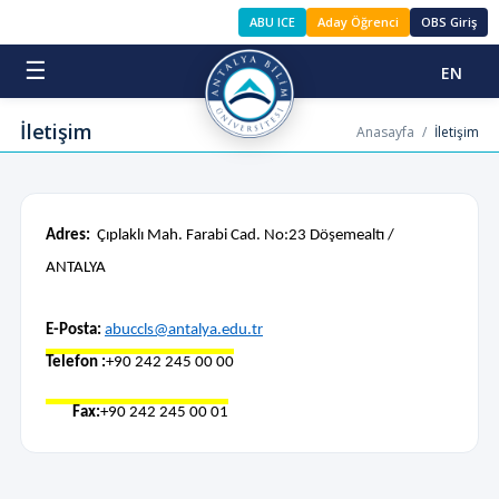
ABU ICE
Aday Öğrenci
OBS Giriş
☰
EN
İletişim
Anasayfa
/
İletişim
Adres:
Çıplaklı Mah. Farabi Cad. No:23 Döşemealtı /
ANTALYA
E-Posta:
abuccls@antalya.edu.tr
Telefon :
+90 242 245 00 00
Fax:
+90 242 245 00 01