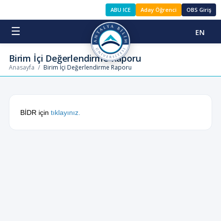
ABU ICE
Aday Öğrenci
OBS Giriş
☰
EN
Birim İçi Değerlendirme Raporu
Anasayfa
/
Birim İçi Değerlendirme Raporu
BİDR için
tıklayınız.