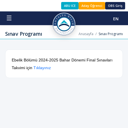
ABU ICE
Aday Öğrenci
OBS Giriş
☰
EN
Sınav Programı
Anasayfa
/
Sınav Programı
Ebelik Bölümü 2024-2025 Bahar Dönemi Final Sınavları
Takvimi için
Tıklayınız