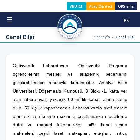
ABU ICE
Aday Öğrenci
OBS Giriş
☰
EN
Genel Bilgi
Anasayfa
/
Genel Bilgi
Optisyenlik Laboratuvarı, Optisyenlik Programı
öğrencilerinin mesleki ve akademik becerilerini
geliştirebilmeleri amacıyla kurulmuştur. Antalya Bilim
Üniversitesi, Döşemealtı Kampüsü, B Blok, -1. katta yer
2
alan laboratuvar, yaklaşık 60 m
’lik kapalı alana sahip
olup, 50 kişilik kapasitededir. Laboratuvarda aktif olarak;
otomatik cam kesme makinesi, çeşitli marka modellerde
dijital ve manuel fokometreler, nilör kanal açma
makineleri, çeşitli faset matkapları, eltaşları, ısıtıcı,