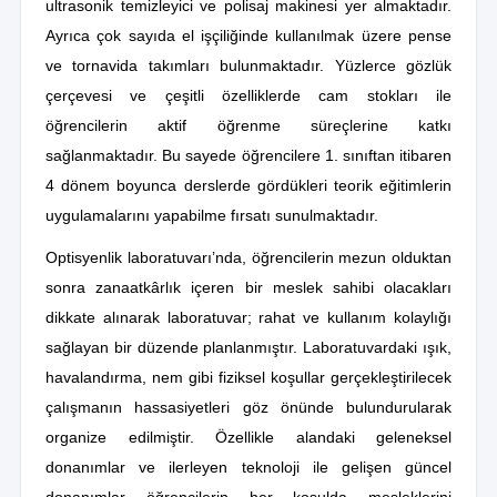
ultrasonik temizleyici ve polisaj makinesi yer almaktadır.
Ayrıca çok sayıda el işçiliğinde kullanılmak üzere pense
ve tornavida takımları bulunmaktadır. Yüzlerce gözlük
çerçevesi ve çeşitli özelliklerde cam stokları ile
öğrencilerin aktif öğrenme süreçlerine katkı
sağlanmaktadır. Bu sayede öğrencilere 1. sınıftan itibaren
4 dönem boyunca derslerde gördükleri teorik eğitimlerin
uygulamalarını yapabilme fırsatı sunulmaktadır.
Optisyenlik laboratuvarı’nda, öğrencilerin mezun olduktan
sonra zanaatkârlık içeren bir meslek sahibi olacakları
dikkate alınarak laboratuvar; rahat ve kullanım kolaylığı
sağlayan bir düzende planlanmıştır. Laboratuvardaki ışık,
havalandırma, nem gibi fiziksel koşullar gerçekleştirilecek
çalışmanın hassasiyetleri göz önünde bulundurularak
organize edilmiştir. Özellikle alandaki geleneksel
donanımlar ve ilerleyen teknoloji ile gelişen güncel
donanımlar öğrencilerin her koşulda mesleklerini