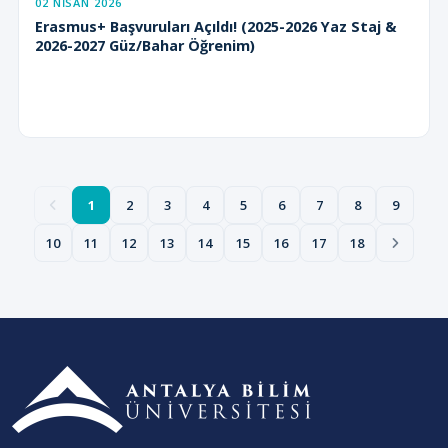
02 NISAN 2026
Erasmus+ Başvuruları Açıldı! (2025-2026 Yaz Staj &
2026-2027 Güz/Bahar Öğrenim)
1
2
3
4
5
6
7
8
9
10
11
12
13
14
15
16
17
18