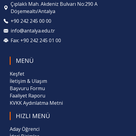
Çıplaklı Mah. Akdeniz Bulvarı No:290 A
Döşemealtı/Antalya
+90 242 245 00 00
info@antalya.edu.tr
Fax: +90 242 245 01 00
MENÜ
Keşfet
İletişim & Ulaşım
Başvuru Formu
Faaliyet Raporu
KVKK Aydınlatma Metni
HIZLI MENÜ
Aday Öğrenci