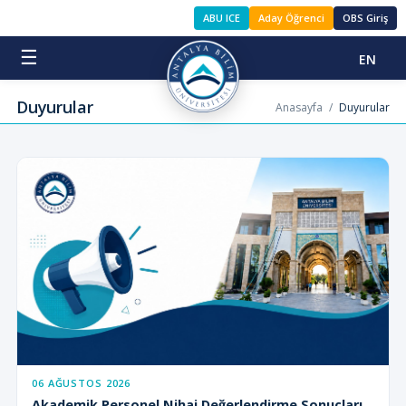
ABU ICE
Aday Öğrenci
OBS Giriş
☰
EN
Duyurular
Anasayfa
/
Duyurular
06 AĞUSTOS 2026
Akademik Personel Nihai Değerlendirme Sonuçları