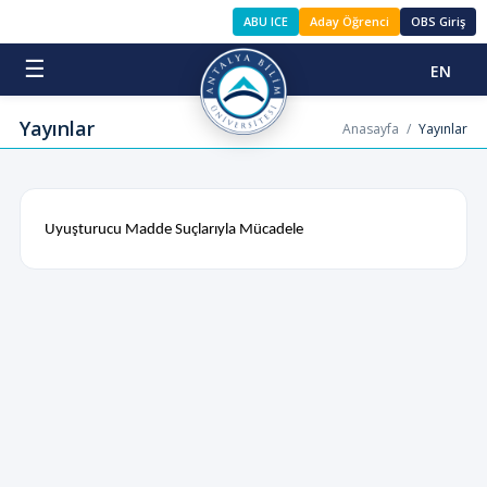
ABU ICE
Aday Öğrenci
OBS Giriş
☰
EN
Yayınlar
Anasayfa
/
Yayınlar
Uyuşturucu Madde Suçlarıyla Mücadele