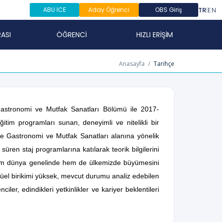
TR
|
EN
ABU ICE
Aday Öğrenci
OBS Giriş
ASI
ÖĞRENCİ
HIZLI ERİŞİM
Anasayfa
/
Tarihçe
 Gastronomi ve Mutfak Sanatları Bölümü ile 2017-
itim programları sunan, deneyimli ve nitelikli bir
i ve Gastronomi ve Mutfak Sanatları alanına yönelik
üren staj programlarına katılarak teorik bilgilerini
 hem dünya genelinde hem de ülkemizde büyümesini
tüel birikimi yüksek, mevcut durumu analiz edebilen
er, edindikleri yetkinlikler ve kariyer beklentileri