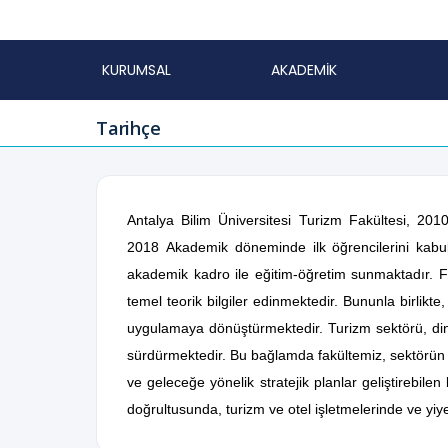
KURUMSAL
AKADEMİK
Tarihçe
Antalya Bilim Üniversitesi Turizm Fakültesi, 20
2018 Akademik döneminde ilk öğrencilerini kabul e
akademik kadro ile eğitim-öğretim sunmaktadır. Fak
temel teorik bilgiler edinmektedir. Bununla birlikt
uygulamaya dönüştürmektedir. Turizm sektörü, di
sürdürmektedir. Bu bağlamda fakültemiz, sektörün y
ve geleceğe yönelik stratejik planlar geliştirebile
doğrultusunda, turizm ve otel işletmelerinde ve yi