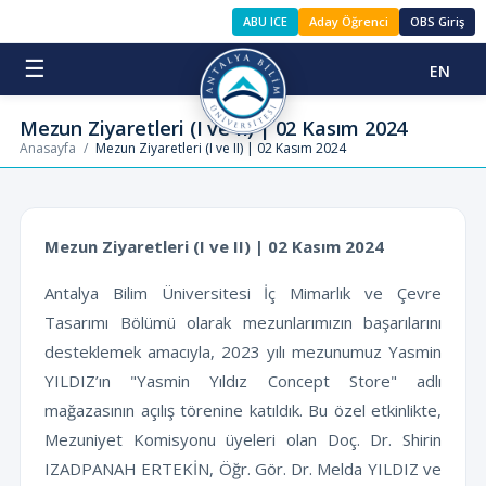
ABU ICE
Aday Öğrenci
OBS Giriş
☰
EN
Mezun Ziyaretleri (I ve II) | 02 Kasım 2024
Anasayfa
/
Mezun Ziyaretleri (I ve II) | 02 Kasım 2024
Mezun Ziyaretleri (I ve II) | 02 Kasım 2024
Antalya Bilim Üniversitesi İç Mimarlık ve Çevre
Tasarımı Bölümü olarak mezunlarımızın başarılarını
desteklemek amacıyla, 2023 yılı mezunumuz Yasmin
YILDIZ’ın "Yasmin Yıldız Concept Store" adlı
mağazasının açılış törenine katıldık. Bu özel etkinlikte,
Mezuniyet Komisyonu üyeleri olan Doç. Dr. Shirin
IZADPANAH ERTEKİN, Öğr. Gör. Dr. Melda YILDIZ ve