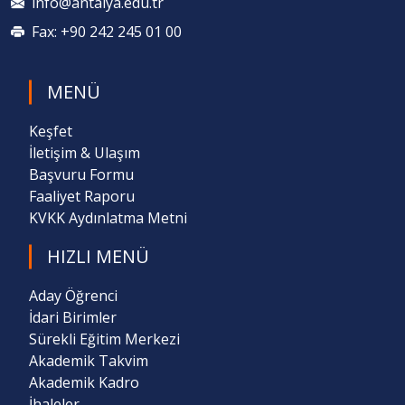
info@antalya.edu.tr
Fax: +90 242 245 01 00
MENÜ
Keşfet
İletişim & Ulaşım
Başvuru Formu
Faaliyet Raporu
KVKK Aydınlatma Metni
HIZLI MENÜ
Aday Öğrenci
İdari Birimler
Sürekli Eğitim Merkezi
Akademik Takvim
Akademik Kadro
İhaleler