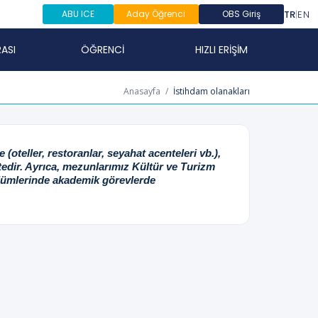
TR
|
EN
ABU ICE
Aday Öğrenci
OBS Giriş
ASI
ÖĞRENCİ
HIZLI ERİŞİM
Anasayfa
/
İstihdam olanakları
oteller, restoranlar, seyahat acenteleri vb.),
tedir. Ayrıca, mezunlarımız Kültür ve Turizm
bölümlerinde akademik görevlerde