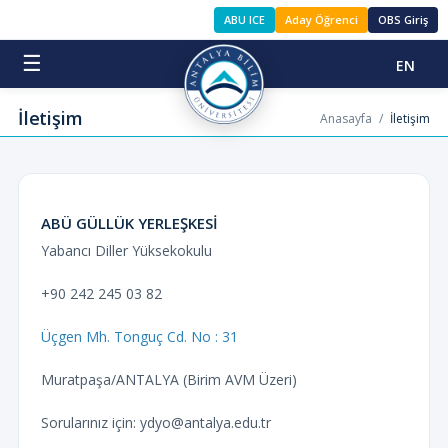
ABU ICE
Aday Öğrenci
OBS Giriş
☰
EN
İletişim
Anasayfa
/
İletişim
ABÜ GÜLLÜK YERLEŞKESİ
Yabancı Diller Yüksekokulu
+90 242 245 03 82
Üçgen Mh. Tonguç Cd. No : 31
Muratpaşa/ANTALYA (Birim AVM Üzeri)
Sorularınız için: ydyo@antalya.edu.tr