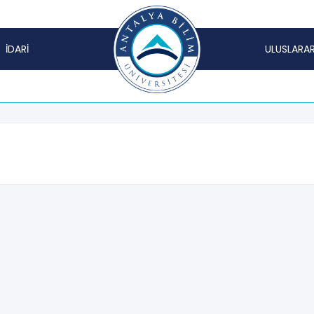
İDARİ
ULUSLARAR