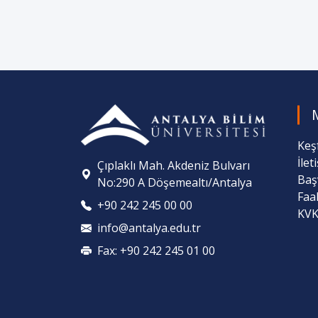
Keş
İlet
Çıplaklı Mah. Akdeniz Bulvarı
Baş
No:290 A Döşemealtı/Antalya
Faa
+90 242 245 00 00
KVK
info@antalya.edu.tr
Fax: +90 242 245 01 00