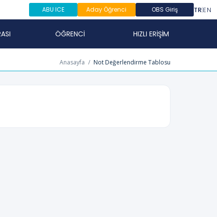
TR
|
EN
ABU ICE
Aday Öğrenci
OBS Giriş
ASI
ÖĞRENCİ
HIZLI ERİŞİM
Anasayfa
/
Not Değerlendirme Tablosu