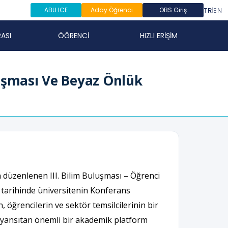
TR
|
EN
ABU ICE
Aday Öğrenci
OBS Giriş
ASI
ÖĞRENCİ
HIZLI ERİŞİM
uluşması Ve Beyaz Önlük
n düzenlenen III. Bilim Buluşması – Öğrenci
arihinde üniversitenin Konferans
, öğrencilerin ve sektör temsilcilerinin bir
nu yansıtan önemli bir akademik platform