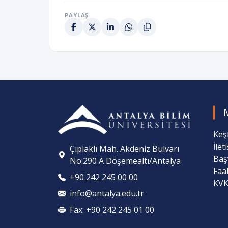
PAYLAŞ
Keş
İlet
Çıplaklı Mah. Akdeniz Bulvarı
Baş
No:290 A Döşemealtı/Antalya
Faa
+90 242 245 00 00
KVK
info@antalya.edu.tr
Fax: +90 242 245 01 00