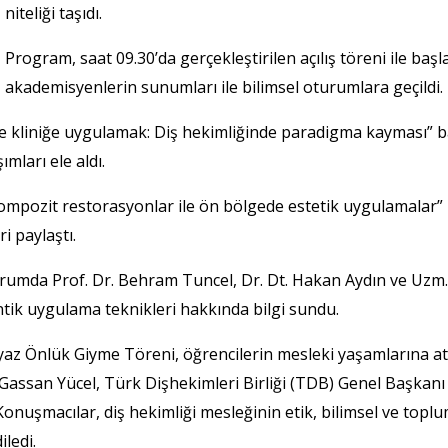
niteliği taşıdı.
Program, saat 09.30’da gerçekleştirilen açılış töreni ile baş
akademisyenlerin sunumları ile bilimsel oturumlara geçildi.
k ve kliniğe uygulamak: Diş hekimliğinde paradigma kayması” 
mları ele aldı.
kompozit restorasyonlar ile ön bölgede estetik uygulamalar”
i paylaştı.
urumda Prof. Dr. Behram Tuncel, Dr. Dt. Hakan Aydın ve Uzm.
ik uygulama teknikleri hakkında bilgi sundu.
az Önlük Giyme Töreni, öğrencilerin mesleki yaşamlarına attı
Gassan Yücel, Türk Dişhekimleri Birliği (TDB) Genel Başkanı
Konuşmacılar, diş hekimliği mesleğinin etik, bilimsel ve top
ledi.