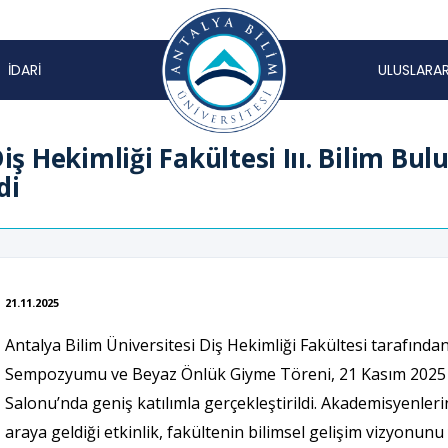
İDARİ
ULUSLARAR
iş Hekimliği Fakültesi Iıı. Bilim B
di
21.11.2025
Antalya Bilim Üniversitesi Diş Hekimliği Fakültesi tarafında
Sempozyumu ve Beyaz Önlük Giyme Töreni, 21 Kasım 2025 t
Salonu’nda geniş katılımla gerçekleştirildi. Akademisyenlerin
araya geldiği etkinlik, fakültenin bilimsel gelişim vizyonu