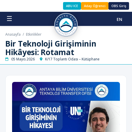
ABU ICE
Aday Öğrenci
OBS Giriş
☰
EN
Anasayfa
/
Etkinlikler
Bir Teknoloji Girişiminin
Hikâyesi: Rotamat
05 Mayıs 2026
K/17 Toplantı Odası – Kütüphane