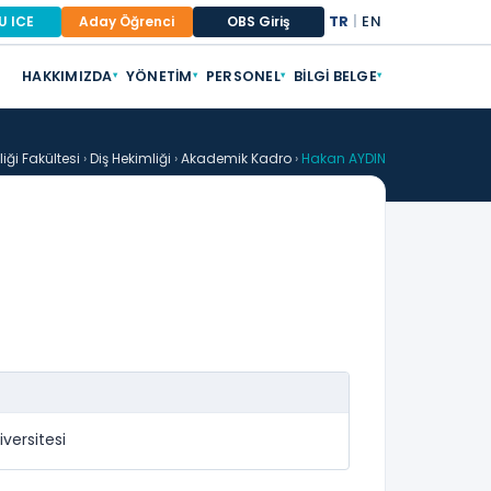
TR
|
EN
U ICE
Aday Öğrenci
OBS Giriş
HAKKIMIZDA
YÖNETIM
PERSONEL
BILGI BELGE
▾
▾
▾
▾
iği Fakültesi
›
Diş Hekimliği
›
Akademik Kadro
›
Hakan AYDIN
iversitesi