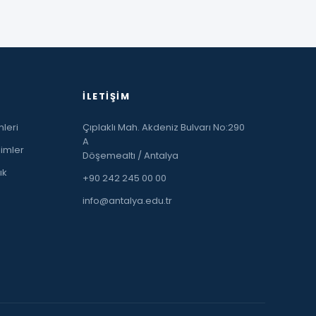
İLETIŞIM
leri
Çıplaklı Mah. Akdeniz Bulvarı No:290
A
limler
Döşemealtı / Antalya
ık
+90 242 245 00 00
info@antalya.edu.tr