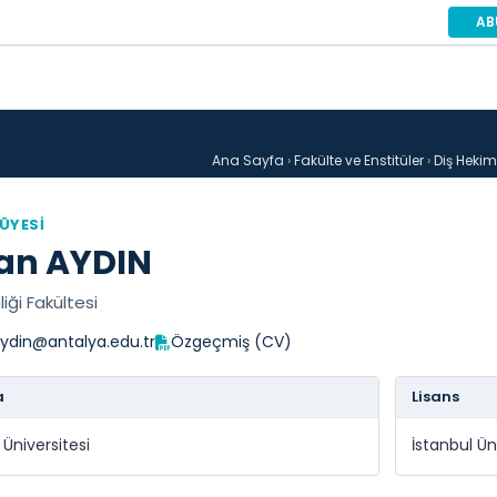
AB
Ana Sayfa
›
Fakülte ve Enstitüler
›
Diş Hekiml
 ÜYESI
an AYDIN
iği Fakültesi
ydin@antalya.edu.tr
Özgeçmiş (CV)
a
Lisans
Üniversitesi
İstanbul Ün