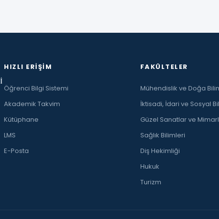
HIZLI ERIŞIM
FAKÜLTELER
İ
Öğrenci Bilgi Sistemi
Mühendislik ve Doğa Bilim
Akademik Takvim
İktisadi, İdari ve Sosyal Bi
Kütüphane
Güzel Sanatlar ve Mimarl
LMS
Sağlık Bilimleri
E-Posta
Diş Hekimliği
Hukuk
Turizm