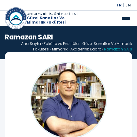
TR
|
EN
ANTALYA BİLİM ÜNİVERSİTESİ
Güzel Sanatlar Ve
Mimarlık Fakültesi
Ramazan SARI
Ana Sayfa
›
Fakülte ve Enstitüler
›
Güzel Sanatlar Ve Mimarlık
Fakültesi
›
Mimarlık
›
Akademik Kadro
›
Ramazan SARI