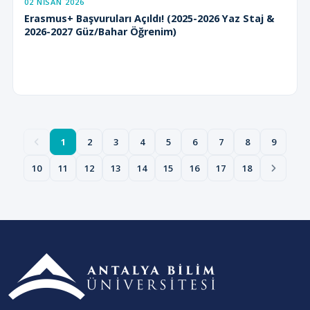
02 NISAN 2026
Erasmus+ Başvuruları Açıldı! (2025-2026 Yaz Staj &
2026-2027 Güz/Bahar Öğrenim)
1
2
3
4
5
6
7
8
9
10
11
12
13
14
15
16
17
18