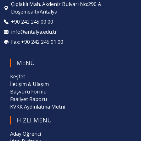
Çıplaklı Mah. Akdeniz Bulvarı No:290 A
Döşemealtı/Antalya
+90 242 245 00 00
info@antalya.edu.tr
Fax: +90 242 245 01 00
MENÜ
Keşfet
İletişim & Ulaşım
Başvuru Formu
Faaliyet Raporu
KVKK Aydınlatma Metni
HIZLI MENÜ
Aday Öğrenci