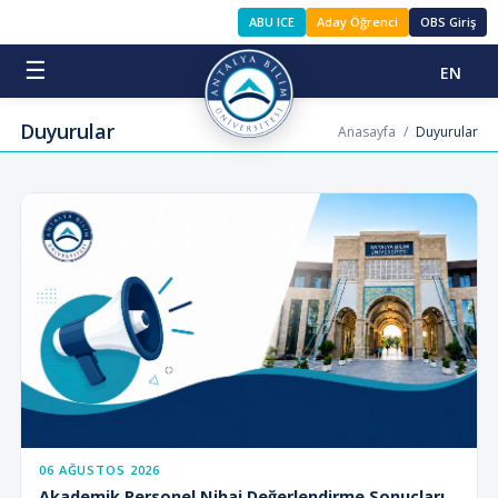
ABU ICE
Aday Öğrenci
OBS Giriş
☰
EN
Duyurular
Anasayfa
/
Duyurular
06 AĞUSTOS 2026
Akademik Personel Nihai Değerlendirme Sonuçları