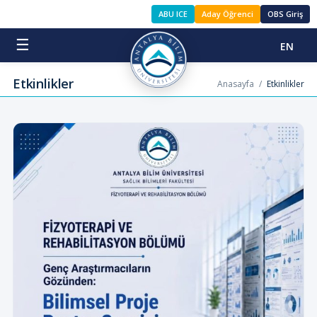
ABU ICE
Aday Öğrenci
OBS Giriş
☰
EN
Etkinlikler
Anasayfa
/
Etkinlikler