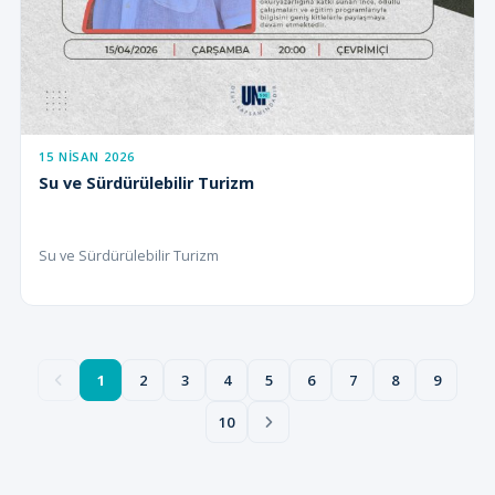
15 NISAN 2026
Su ve Sürdürülebilir Turizm
Su ve Sürdürülebilir Turizm
1
2
3
4
5
6
7
8
9
10