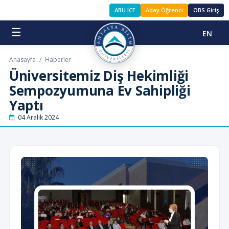
ABU ICE
Aday Öğrenci
OBS Giriş
☰
EN
Anasayfa
/
Haberler
Üniversitemiz Diş Hekimliği
Sempozyumuna Ev Sahipliği
Yaptı
04 Aralık 2024