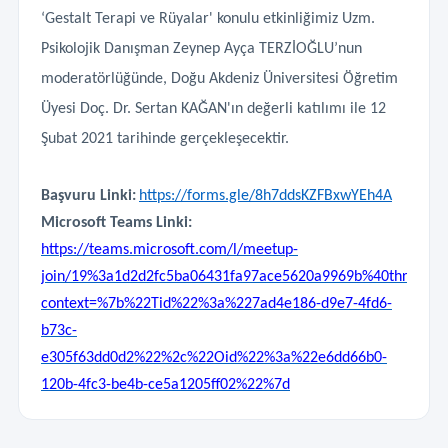
‘Gestalt Terapi ve Rüyalar' konulu etkinliğimiz Uzm.
Psikolojik Danışman Zeynep Ayça TERZİOĞLU’nun
moderatörlüğünde, Doğu Akdeniz Üniversitesi Öğretim
Üyesi Doç. Dr. Sertan KAĞAN'ın değerli katılımı ile 12
Şubat 2021 tarihinde gerçekleşecektir.
Başvuru Linki:
https://forms.gle/8h7ddsKZFBxwYEh4A
Microsoft Teams Linki:
https://teams.microsoft.com/l/meetup-
join/19%3a1d2d2fc5ba06431fa97ace5620a9969b%40thread.t
context=%7b%22Tid%22%3a%227ad4e186-d9e7-4fd6-
b73c-
e305f63dd0d2%22%2c%22Oid%22%3a%22e6dd66b0-
120b-4fc3-be4b-ce5a1205ff02%22%7d