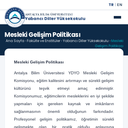
TR
|
EN
ANTALYA BİLİM ÜNİVERSİTESİ
Yabancı Diller Yüksekokulu
Mesleki Gelişim Politikası
Ana Sayfa
›
Fakülte ve Enstitüler
›
Yabancı Diller Yüksekokulu
›
Mesleki
Gelişim Politikası
Mesleki Gelişim Politikası
Antalya Bilim Üniversitesi YDYO Mesleki Gelişim
Komisyonu, eğitim kalitesini artırmayı ve sürekli gelişim
kültürünü teşvik etmeyi amaç edinmiştir.
Komisyonumuz, eğitimcilerin mesleklerini en iyi şekilde
yapmaları için gereken kaynak ve imkânların
sağlanmasının önemli olduğunun farkındadır.
Profesyonel gelişim politikamız, öğretimin sürekli
gelişmekte olan bir pratik olduğu anlayışına