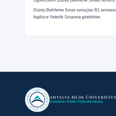
Öğrencilerin Düzey Belirleme Sınavı sonucu yer
Düzey Belirleme Sınav sonuçları B1 seviyesi v
İngilizce Yeterlik Sınavına girebilirler.
ANTALYA BİLİM
ÜNİVERSİTES
Yabancı Diller Yüksekokulu