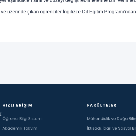
leştirildikleri sınıf ve düzeyi değiştirebilmelerine izin verilmez
e üzerinde çıkan öğrenciler İngilizce Dil Eğitim Programı’ndan 
HIZLI ERIŞIM
FAKÜLTELER
İ
Öğrenci Bilgi Sistemi
Mühendislik ve Doğa Bilim
Akademik Takvim
İktisadi, İdari ve Sosyal Bi