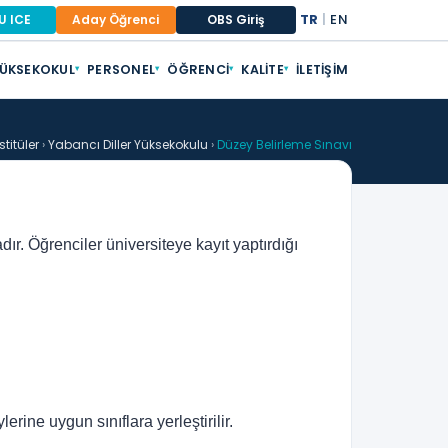
TR
|
EN
U ICE
Aday Öğrenci
OBS Giriş
ÜKSEKOKUL
PERSONEL
ÖĞRENCI
KALITE
İLETIŞIM
▾
▾
▾
▾
titüler
›
Yabancı Diller Yüksekokulu
›
Düzey Belirleme Sınavı
r. Öğrenciler üniversiteye kayıt yaptırdığı
rine uygun sınıflara yerleştirilir.