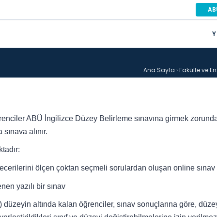
AB
Y
Ana Sayfa
›
Fakülte ve Ens
renciler ABÜ İngilizce Düzey Belirleme sınavına girmek zorundadı
sınava alınır.
tadır:
 becerilerini ölçen çoktan seçmeli sorulardan oluşan online sınav
nen yazılı bir sınav
 düzeyin altında kalan öğrenciler, sınav sonuçlarına göre, düzeyle