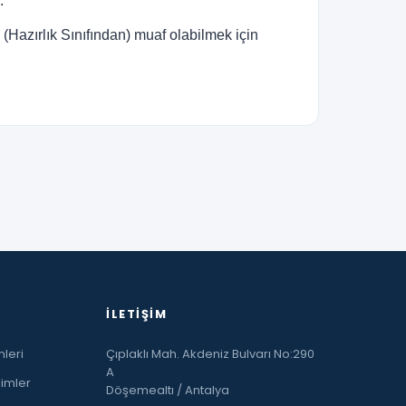
.
(Hazırlık Sınıfından) muaf olabilmek için
İLETIŞIM
leri
Çıplaklı Mah. Akdeniz Bulvarı No:290
A
limler
Döşemealtı / Antalya