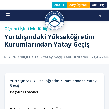
ABU ICE
Aday Öğrenci
OBS Giriş
☰
EN
Öğrenci İşleri Müdürlüğü
Yurtdışındaki Yükseköğretim
Kurumlarından Yatay Geçiş
Duyurular
Bilgi Belge
Yatay Geçiş Kabul Kriterleri
ÇAP-Yan
Yurtdışındaki Yükseköğretim Kurumlarından Yatay
Geçiş
Başvuru Esasları