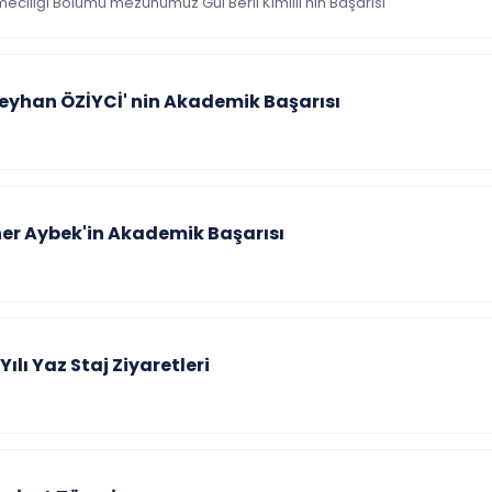
tmeciliği Bölümü mezunumuz Gül Beril Kımıllı'nın Başarısı
 Reyhan ÖZİYCİ' nin Akademik Başarısı
ner Aybek'in Akademik Başarısı
lı Yaz Staj Ziyaretleri