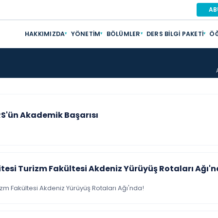
AB
HAKKIMIZDA
YÖNETIM
BÖLÜMLER
DERS BILGI PAKETI
ÖĞ
▾
▾
▾
▾
RS'ün Akademik Başarısı
itesi Turizm Fakültesi Akdeniz Yürüyüş Rotaları Ağı'
rizm Fakültesi Akdeniz Yürüyüş Rotaları Ağı'nda!