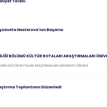
niyet Töreni
yzaveta Nesterova'nın Başarısı
İLİĞİ BÖLÜMÜ KÜLTÜR ROTALARI ARAŞTIRMALARI ÜNİV
ÖLÜMÜ KÜLTÜR ROTALARI ARAŞTIRMALARI ÜNİVERSİTE AĞI’NDA
aştırma Toplantısını Düzenledi