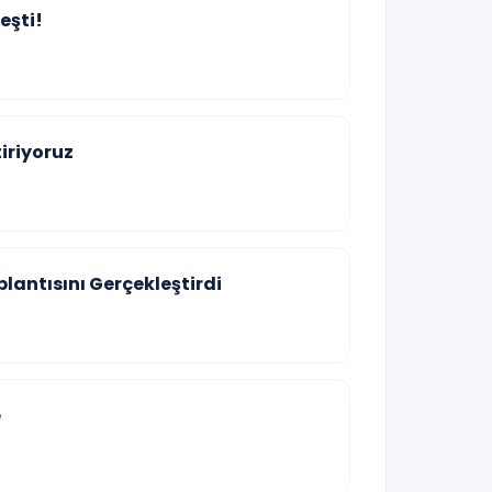
eşti!
tiriyoruz
lantısını Gerçekleştirdi
e