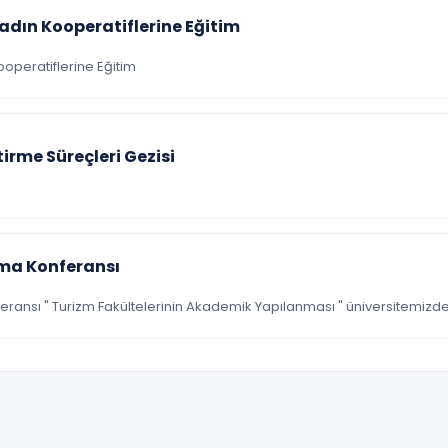
dın Kooperatiflerine Eğitim
peratiflerine Eğitim
irme Süreçleri Gezisi
ama Konferansı
eransı " Turizm Fakültelerinin Akademik Yapılanması " üniversitemizde 