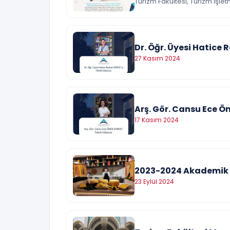
Turizm Fakültesi, Turizm İşle
Dr. Öğr. Üyesi Hatice
27 Kasım 2024
Arş. Gör. Cansu Ece Ö
17 Kasım 2024
2023-2024 Akademik Yı
23 Eylül 2024