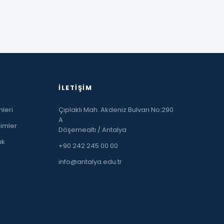
İLETIŞIM
leri
Çıplaklı Mah. Akdeniz Bulvarı No:290
A
limler
Döşemealtı / Antalya
ık
+90 242 245 00 00
info@antalya.edu.tr