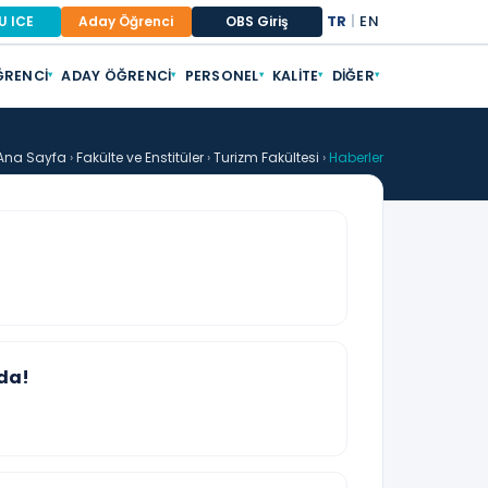
TR
|
EN
U ICE
Aday Öğrenci
OBS Giriş
RENCI
ADAY ÖĞRENCI
PERSONEL
KALITE
DIĞER
▾
▾
▾
▾
▾
Ana Sayfa
›
Fakülte ve Enstitüler
›
Turizm Fakültesi
›
Haberler
nda!