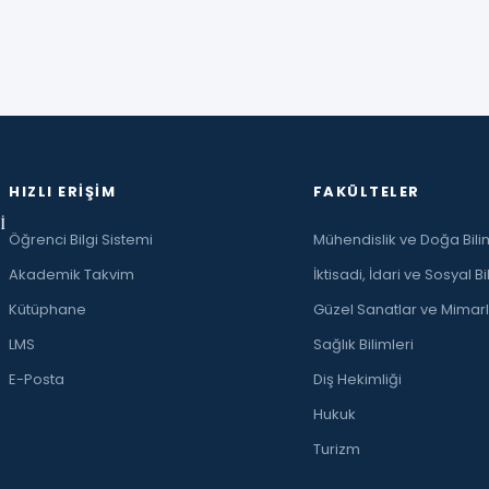
HIZLI ERIŞIM
FAKÜLTELER
İ
Öğrenci Bilgi Sistemi
Mühendislik ve Doğa Bilim
Akademik Takvim
İktisadi, İdari ve Sosyal Bi
Kütüphane
Güzel Sanatlar ve Mimarl
LMS
Sağlık Bilimleri
E-Posta
Diş Hekimliği
Hukuk
Turizm