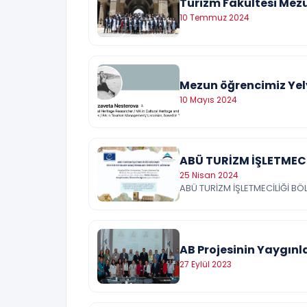
Turizm Fakültesi Mezu
10 Temmuz 2024
Mezun öğrencimiz Yel
10 Mayıs 2024
ABÜ TURİZM İŞLETMEC
25 Nisan 2024
ABÜ TURİZM İŞLETMECİLİĞİ B
AB Projesinin Yaygınl
27 Eylül 2023