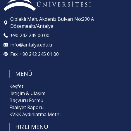
Çıplaklı Mah. Akdeniz Bulvarı No:290 A
Döşemealtı/Antalya
+90 242 245 00 00
info@antalya.edu.tr
Fax: +90 242 245 01 00
MENÜ
Keşfet
İletişim & Ulaşım
Başvuru Formu
Faaliyet Raporu
KVKK Aydınlatma Metni
HIZLI MENÜ