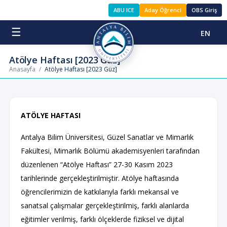
ABU ICE
Aday Öğrenci
OBS Giriş
☰
EN
Atölye Haftası [2023 Güz]
Anasayfa
/
Atölye Haftası [2023 Güz]
ATÖLYE HAFTASI
Antalya Bilim Üniversitesi, Güzel Sanatlar ve Mimarlık
Fakültesi, Mimarlık Bölümü akademisyenleri tarafından
düzenlenen “Atölye Haftası” 27-30 Kasım 2023
tarihlerinde gerçekleştirilmiştir. Atölye haftasında
öğrencilerimizin de katkılarıyla farklı mekansal ve
sanatsal çalışmalar gerçekleştirilmiş, farklı alanlarda
eğitimler verilmiş, farklı ölçeklerde fiziksel ve dijital