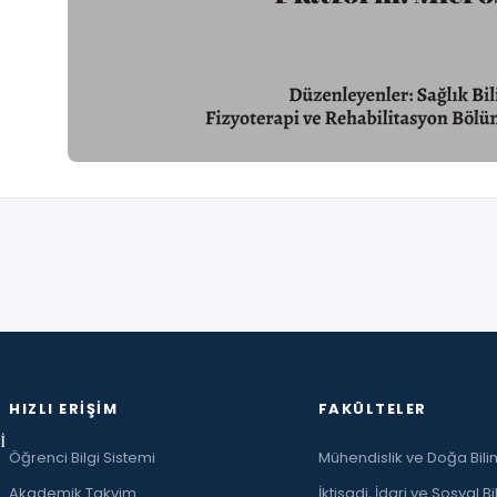
HIZLI ERIŞIM
FAKÜLTELER
İ
Öğrenci Bilgi Sistemi
Mühendislik ve Doğa Bilim
Akademik Takvim
İktisadi, İdari ve Sosyal Bi