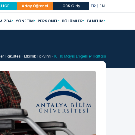
TR
|
EN
U ICE
Aday Öğrenci
OBS Giriş
MIZDA
YÖNETIM
PERSONEL
BÖLÜMLER
TANITIM
▾
▾
▾
▾
▾
eri Fakültesi
›
Etkinlik Takvimi
›
10-16 Mayıs Engelliler Haftası