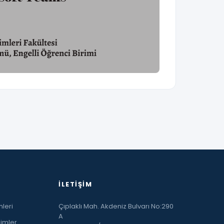
İLETIŞIM
leri
Çıplaklı Mah. Akdeniz Bulvarı No:290
A
limler