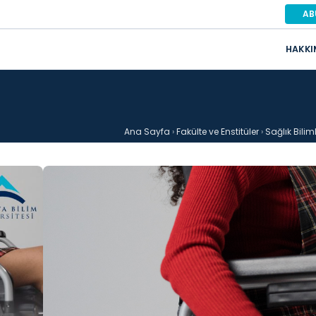
AB
HAKKI
Ana Sayfa
›
Fakülte ve Enstitüler
›
Sağlık Biliml