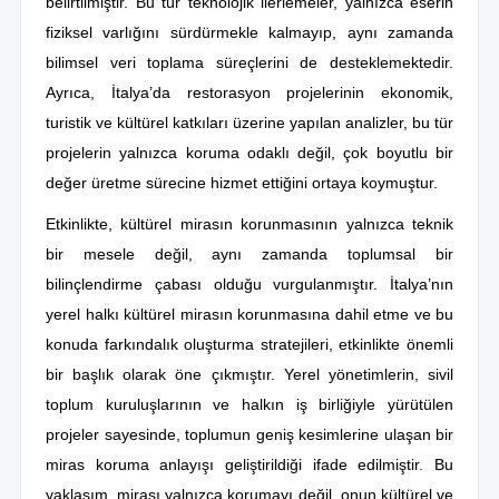
belirtilmiştir. Bu tür teknolojik ilerlemeler, yalnızca eserin
fiziksel varlığını sürdürmekle kalmayıp, aynı zamanda
bilimsel veri toplama süreçlerini de desteklemektedir.
Ayrıca, İtalya’da restorasyon projelerinin ekonomik,
turistik ve kültürel katkıları üzerine yapılan analizler, bu tür
projelerin yalnızca koruma odaklı değil, çok boyutlu bir
değer üretme sürecine hizmet ettiğini ortaya koymuştur.
Etkinlikte, kültürel mirasın korunmasının yalnızca teknik
bir mesele değil, aynı zamanda toplumsal bir
bilinçlendirme çabası olduğu vurgulanmıştır. İtalya’nın
yerel halkı kültürel mirasın korunmasına dahil etme ve bu
konuda farkındalık oluşturma stratejileri, etkinlikte önemli
bir başlık olarak öne çıkmıştır. Yerel yönetimlerin, sivil
toplum kuruluşlarının ve halkın iş birliğiyle yürütülen
projeler sayesinde, toplumun geniş kesimlerine ulaşan bir
miras koruma anlayışı geliştirildiği ifade edilmiştir. Bu
yaklaşım, mirası yalnızca korumayı değil, onun kültürel ve